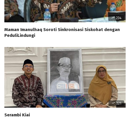
234
Maman Imanulhaq Soroti Sinkronisasi Siskohat dengan
PeduliLindungi
221
Serambi Kiai