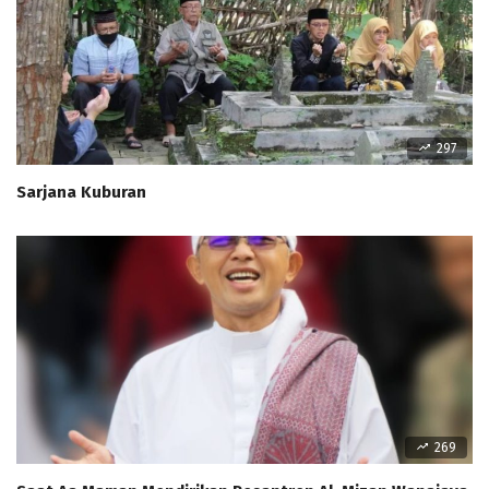
297
Sarjana Kuburan
269