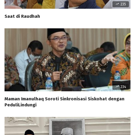
235
Saat di Raudhah
234
Maman Imanulhaq Soroti Sinkronisasi Siskohat dengan
PeduliLindungi