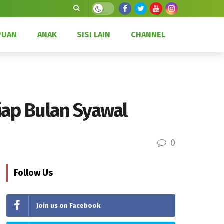
Dark mode
PUAN
ANAK
SISI LAIN
CHANNEL
iap Bulan Syawal
0
Follow Us
Join us on Facebook