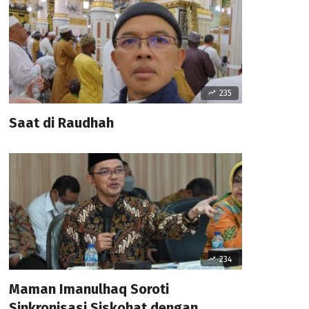
235
Saat di Raudhah
234
Maman Imanulhaq Soroti
Sinkronisasi Siskohat dengan