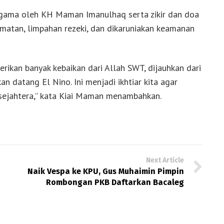
t agama oleh KH Maman Imanulhaq serta zikir dan doa
amatan, limpahan rezeki, dan dikaruniakan keamanan
rikan banyak kebaikan dari Allah SWT, dijauhkan dari
an datang El Nino. Ini menjadi ikhtiar kita agar
sejahtera,” kata Kiai Maman menambahkan.
Next Article
Naik Vespa ke KPU, Gus Muhaimin Pimpin
Rombongan PKB Daftarkan Bacaleg