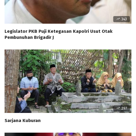
343
Legislator PKB Puji Ketegasan Kapolri Usut Otak
Pembunuhan Brigadir J
297
Sarjana Kuburan