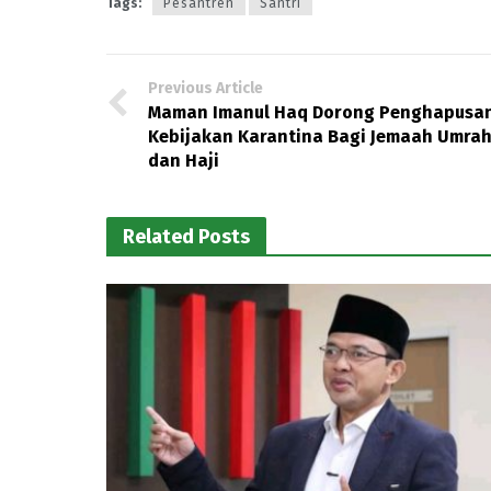
Tags:
Pesantren
Santri
Previous Article
Maman Imanul Haq Dorong Penghapusa
Kebijakan Karantina Bagi Jemaah Umra
dan Haji
Related Posts