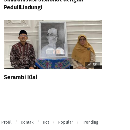
PeduliLindungi
221
Serambi Kiai
Profil
Kontak
Hot
Popular
Trending