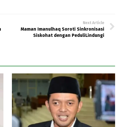
Next Article
n
Maman Imanulhaq Soroti Sinkronisasi
h
Siskohat dengan PeduliLindungi