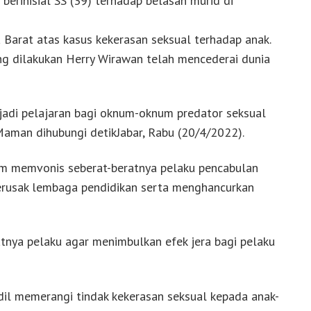
berinisial SS (39) terhadap belasan murid di
 Barat atas kasus kekerasan seksual terhadap anak.
ng dilakukan Herry Wirawan telah mencederai dunia
jadi pelajaran bagi oknum-oknum predator seksual
 Maman dihubungi detikJabar, Rabu (20/4/2022).
um memvonis seberat-beratnya pelaku pencabulan
 merusak lembaga pendidikan serta menghancurkan
atnya pelaku agar menimbulkan efek jera bagi pelaku
dil memerangi tindak kekerasan seksual kepada anak-