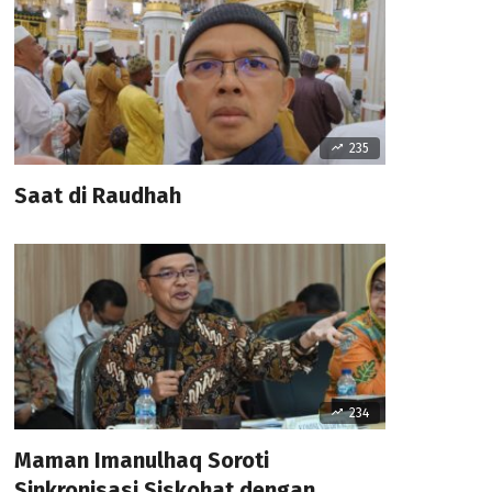
235
Saat di Raudhah
234
Maman Imanulhaq Soroti
Sinkronisasi Siskohat dengan