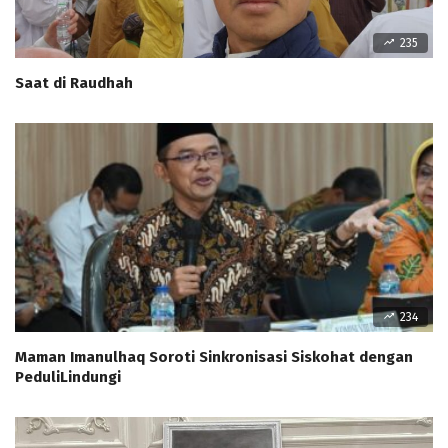
235
Saat di Raudhah
234
Maman Imanulhaq Soroti Sinkronisasi Siskohat dengan
PeduliLindungi