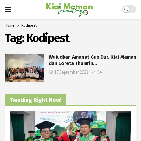
Dark mo
Home
Kodipest
Tag:
Kodipest
Wujudkan Amanat Gus Dur, Kiai Maman
dan Loreta Thamrin…
17 September 2022
94
Trending Right Now!