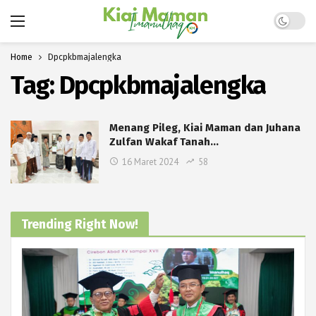
Dark mo
Home
Dpcpkbmajalengka
Tag:
Dpcpkbmajalengka
Menang Pileg, Kiai Maman dan Juhana
Zulfan Wakaf Tanah…
16 Maret 2024
58
Trending Right Now!