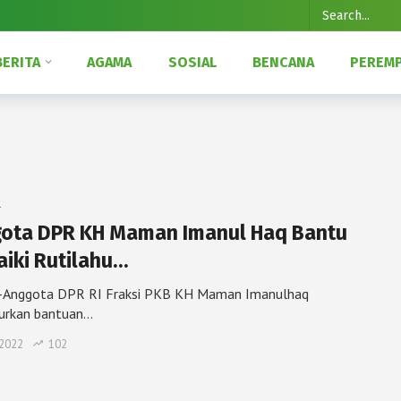
BERITA
AGAMA
SOSIAL
BENCANA
PEREM
l
ota DPR KH Maman Imanul Haq Bantu
aiki Rutilahu…
-Anggota DPR RI Fraksi PKB KH Maman Imanulhaq
urkan bantuan…
 2022
102