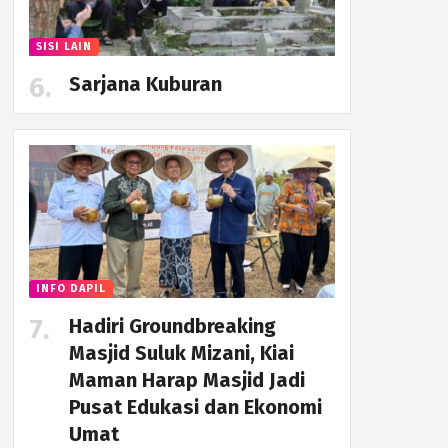
SISI LAIN
Sarjana Kuburan
INFO DAPIL
Hadiri Groundbreaking
Masjid Suluk Mizani, Kiai
Maman Harap Masjid Jadi
Pusat Edukasi dan Ekonomi
Umat