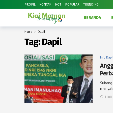
PROFIL
KONTAK
HOT
POPULAR
TRENDING
BERANDA
Home
Dapil
Tag:
Dapil
Info Dapi
Angg
Perb
Subang
menyal
1 Juli