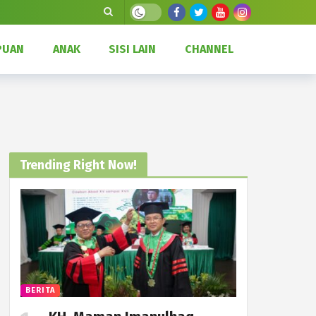
Dark mode
PUAN
ANAK
SISI LAIN
CHANNEL
Trending Right Now!
BERITA