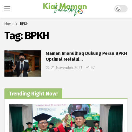
Dark mo
Home
BPKH
Tag:
BPKH
Maman Imanulhaq Dukung Peran BPKH
Optimal Melalui…
21 November 2021
37
Trending Right Now!