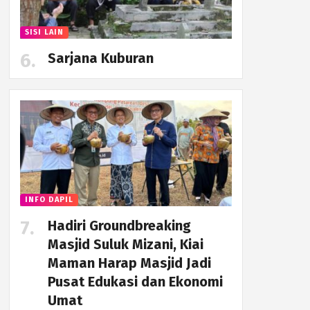
SISI LAIN
Sarjana Kuburan
INFO DAPIL
Hadiri Groundbreaking
Masjid Suluk Mizani, Kiai
Maman Harap Masjid Jadi
Pusat Edukasi dan Ekonomi
Umat