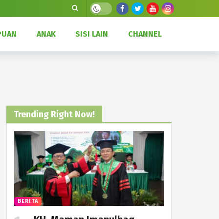
Dark mode
PUAN
ANAK
SISI LAIN
CHANNEL
Trending Right Now!
BERITA