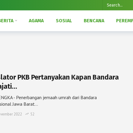
BERITA
AGAMA
SOSIAL
BENCANA
PEREM
slator PKB Pertanyakan Kapan Bandara
ajati…
NGKA - Penerbangan jemaah umrah dari Bandara
sional Jawa Barat…
ovember 2022
52