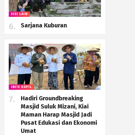
SISI LAIN
Sarjana Kuburan
INFO DAPIL
Hadiri Groundbreaking
Masjid Suluk Mizani, Kiai
Maman Harap Masjid Jadi
Pusat Edukasi dan Ekonomi
Umat