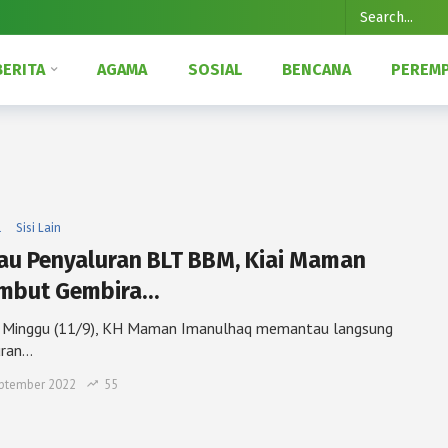
BERITA
AGAMA
SOSIAL
BENCANA
PEREM
l
Sisi Lain
au Penyaluran BLT BBM, Kiai Maman
mbut Gembira…
i, Minggu (11/9), KH Maman Imanulhaq memantau langsung
uran…
ptember 2022
55