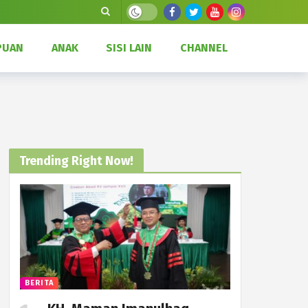
Dark mode
PUAN
ANAK
SISI LAIN
CHANNEL
Trending Right Now!
BERITA