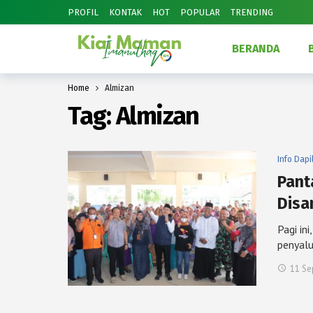
PROFIL
KONTAK
HOT
POPULAR
TRENDING
BERANDA
Home
Almizan
Tag:
Almizan
Info Dapi
Pant
Disa
Pagi in
penyal
11 Se